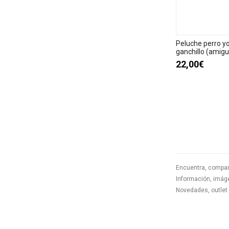
Peluche perro yo
ganchillo (amigu
22,00€
Encuentra, compar
Información, imáge
Novedades, outlet 