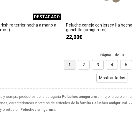
DESTACADO
rkshire terrier hecha a mano a
Peluche conejo con jersey lila hech
rumi).
ganchillo (amigurumi).
22,00€
Página 1 de 13
1
2
3
4
5
Mostrar todos
a y compra productos de la categoría
Peluches amigurumi
al mejor precio en nu
nes, características y precios de artículos de la familia
Peluches amigurumi
. 2
y ofertas en
Peluches amigurumi
.