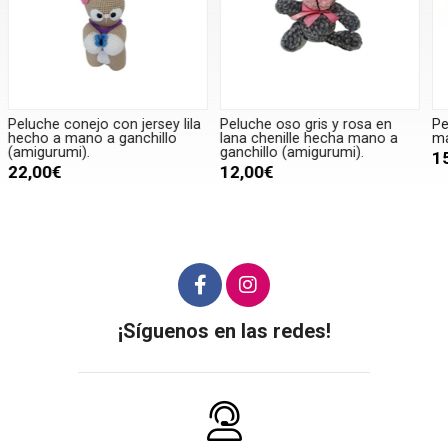
Peluche oso gris y rosa en
Peluche oveja negra hecha a
P
lana chenille hecha mano a
mano a ganchillo (amigurumi).
m
ganchillo (amigurumi).
15,00€
12,00€
¡Síguenos en las redes!