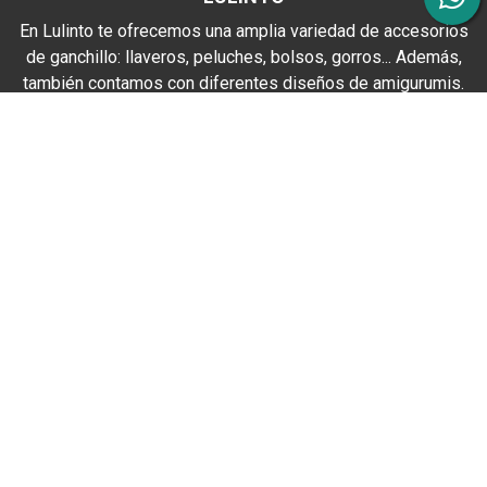
En Lulinto te ofrecemos una amplia variedad de accesorios
de ganchillo: llaveros, peluches, bolsos, gorros... Además,
también contamos con diferentes diseños de amigurumis.
FORMAS DE PAGO
Ganchillo
Amigurumis
Mapa del sitio
-
Aviso legal
-
Política de privacidad
-
Cookies
-
Condiciones generales de contratación
-
Accesibilidad
-
Área Interna
© PÁXINAS GALEGAS