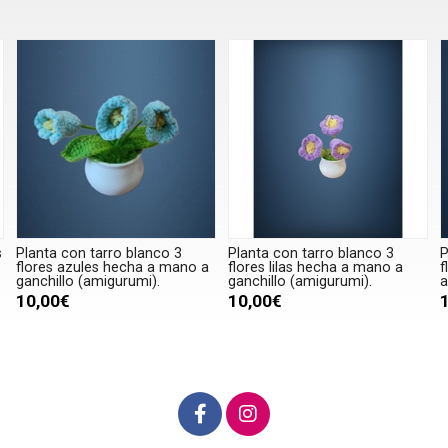
s
Planta con tarro blanco 3
Planta con tarro blanco 3
P
flores azules hecha a mano a
flores lilas hecha a mano a
f
ganchillo (amigurumi).
ganchillo (amigurumi).
a
10,00€
10,00€