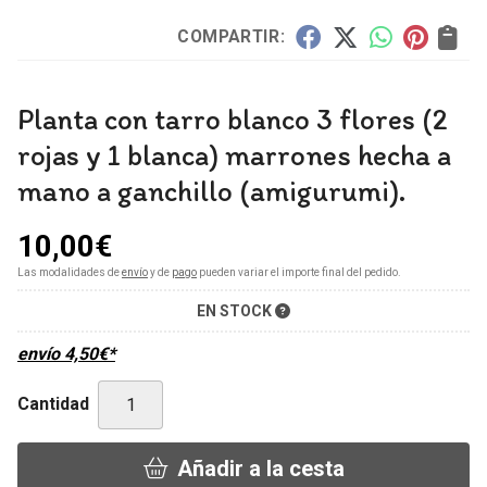
COMPARTIR:
Planta con tarro blanco 3 flores (2
rojas y 1 blanca) marrones hecha a
mano a ganchillo (amigurumi).
10,00
€
Las modalidades de
envío
y de
pago
pueden variar el importe final del pedido.
EN STOCK
envío
4,50
€
*
Cantidad
Añadir a la cesta