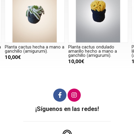
a
Planta cactus hecha a mano a
Planta cactus ondulado
P
ganchillo (amigurumi).
amarillo hecho a mano a
l
ganchillo (amigurumi).
(
10,00€
10,00€
¡Síguenos en las redes!