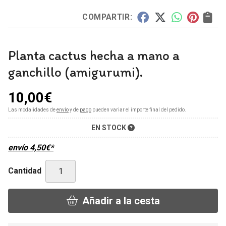
COMPARTIR:
Planta cactus hecha a mano a
ganchillo (amigurumi).
10,00
€
Las modalidades de
envío
y de
pago
pueden variar el importe final del pedido.
EN STOCK
envío
4,50
€
*
Cantidad
Añadir a la cesta