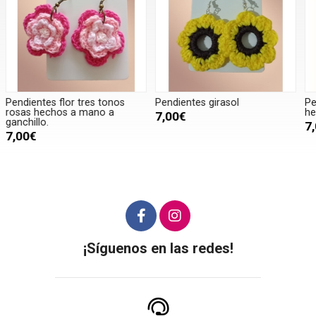
Pendientes girasol
Pendientes naranja y amarillo
P
hechos a mano a ganchillo.
h
7,00€
7,00€
¡Síguenos en las redes!