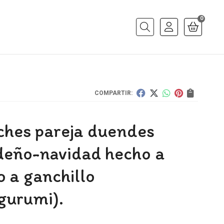
0
Buscar
COMPARTIR:
ches pareja duendes
deño-navidad hecho a
 a ganchillo
gurumi).