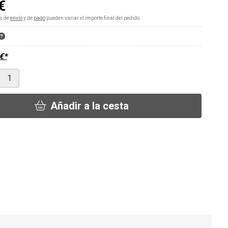
€
s de
envío
y de
pago
pueden variar el importe final del pedido.
€
*
Añadir a la cesta