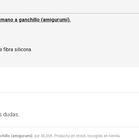
mano a ganchillo (amigurumi).
 fibra silicona.
s dudas.
hillo (amigurumi).
por
45,00
€
. Producto en stock, recogida en tienda.