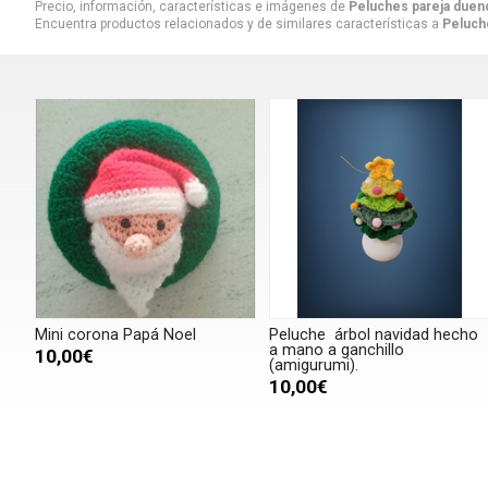
Precio, información, características e imágenes de
Peluches pareja duend
Encuentra productos relacionados y de similares características a
Peluch
Mini corona Papá Noel
Peluche árbol navidad hecho
a mano a ganchillo
10,00€
(amigurumi).
10,00€