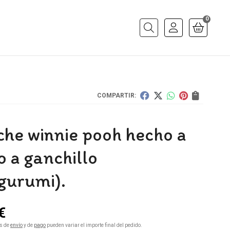
0
Buscar
COMPARTIR:
che winnie pooh hecho a
 a ganchillo
gurumi).
€
s de
envío
y de
pago
pueden variar el importe final del pedido.