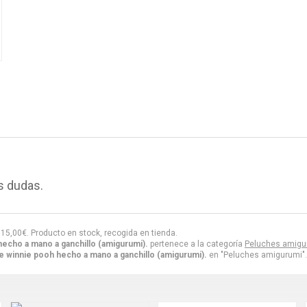
s dudas.
r
15,00
€
. Producto en stock, recogida en tienda.
echo a mano a ganchillo (amigurumi).
pertenece a la categoría
Peluches amigu
e winnie pooh hecho a mano a ganchillo (amigurumi).
en "Peluches amigurumi".