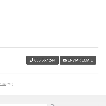
636 567 244
ENVIAR EMAIL
rumi
(298).