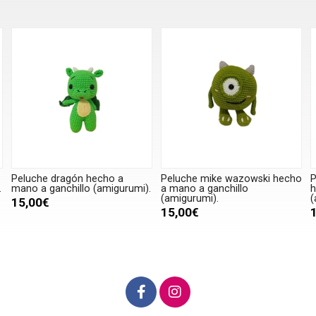
Peluche mike wazowski hecho
Peluche piglet winnie pooh
P
.
a mano a ganchillo
hecho a mano a ganchillo
p
(amigurumi).
(amigurumi).
m
15,00€
15,00€