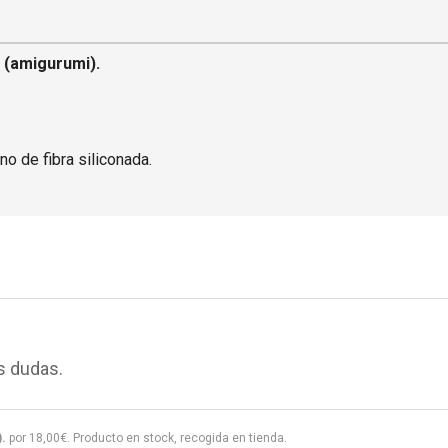
 (amigurumi).
no de fibra siliconada.
s dudas.
).
por
18,00
€
. Producto en stock, recogida en tienda.