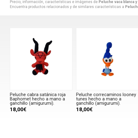
Precio, información, características e imágenes de
Peluche vaca blanca y 
Encuentra productos relacionados y de similares características a
Peluche
Peluche cabra satánica roja
Peluche correcaminos looney
Baphomet hecho a mano a
tunes hecho a mano a
ganchillo (amigurumi).
ganchillo (amigurumi).
18,00€
18,00€