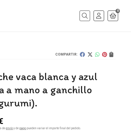
0
Buscar
COMPARTIR:
che vaca blanca y azul
a a mano a ganchillo
gurumi).
€
s de
envío
y de
pago
pueden variar el importe final del pedido.