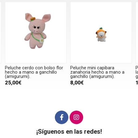
bolso flor
Peluche mini capibara
Peluche oso gris y ros
nchillo
zanahoria hecho a mano a
lana chenille hecha m
ganchillo (amigurumi).
ganchillo (amigurumi).
8,00€
12,00€
¡Síguenos en las redes!