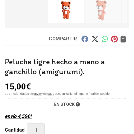
COMPARTIR:
Peluche tigre hecho a mano a
ganchillo (amigurumi).
15,00
€
Las modalidades de
envío
y de
pago
pueden variar el importe final del pedido.
EN STOCK
envío
4,50
€
*
Cantidad