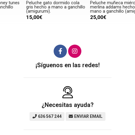
Peluche gato dormido cola
Peluche muñeca miércoles
P
gris hecho a mano a ganchillo
merlina addams hecho a
m
(amigurumi).
mano a ganchillo (amigurumi).
15,00€
25,00€
¡Síguenos en las redes!
¿Necesitas ayuda?
636 567 244
ENVIAR EMAIL