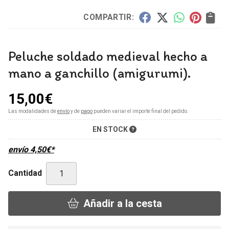
COMPARTIR:
Peluche soldado medieval hecho a
mano a ganchillo (amigurumi).
15,00
€
Las modalidades de
envío
y de
pago
pueden variar el importe final del pedido.
EN STOCK
envío
4,50
€
*
Cantidad
Añadir a la cesta