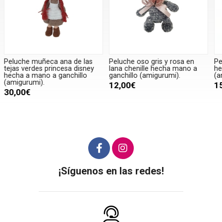
Peluche oso gris y rosa en
Peluche rana con corona
P
lana chenille hecha mano a
hecho a mano a ganchillo
h
ganchillo (amigurumi).
(amigurumi).
(
12,00€
15,00€
¡Síguenos en las redes!