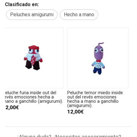
Clasificado en:
Peluches amigurumi
Hecho a mano
Peluche temor miedo inside
Peluche tristeza inside out del
P
out del revés emociones
revés emociones hecha a
r
.
hecha a mano a ganchillo
mano a ganchillo (amigurumi).
m
(amigurumi).
12,00€
12,00€
¿Alguna duda? ¿Necesitas asesoramiento?