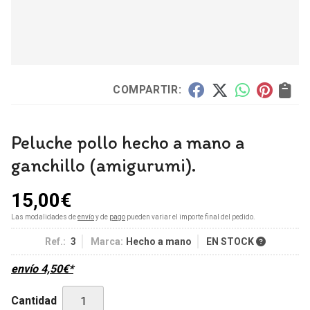
COMPARTIR:
Peluche pollo hecho a mano a
ganchillo (amigurumi).
15,00
€
Las modalidades de
envío
y de
pago
pueden variar el importe final del pedido.
Ref.:
3
Marca:
Hecho a mano
EN STOCK
envío
4,50
€
*
Cantidad