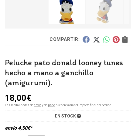
COMPARTIR:
Peluche pato donald looney tunes
hecho a mano a ganchillo
(amigurumi).
18,00
€
Las modalidades de
envío
y de
pago
pueden variar el importe final del pedido.
EN STOCK
envío
4,50
€
*