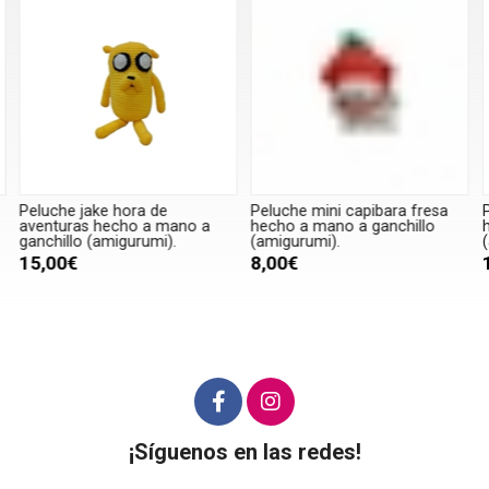
Peluche jake hora de
Peluche mini capibara fresa
P
aventuras hecho a mano a
hecho a mano a ganchillo
h
ganchillo (amigurumi).
(amigurumi).
(
15,00€
8,00€
¡Síguenos en las redes!