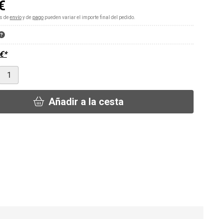
€
s de
envío
y de
pago
pueden variar el importe final del pedido.
€
*
Añadir a la cesta