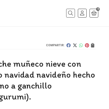
0
Buscar
COMPARTIR:
che muñeco nieve con
o navidad navideño hecho
no a ganchillo
gurumi).