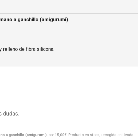
ano a ganchillo (amigurumi).
 relleno de fibra silicona.
s dudas.
o a ganchillo (amigurumi).
por
15,00
€
. Producto en stock, recogida en tienda.