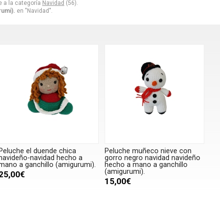
 a la categoría
Navidad
(56).
rumi).
en "Navidad".
Peluche el duende chica
Peluche muñeco nieve con
navideño-navidad hecho a
gorro negro navidad navideño
mano a ganchillo (amigurumi).
hecho a mano a ganchillo
(amigurumi).
25,00€
15,00€