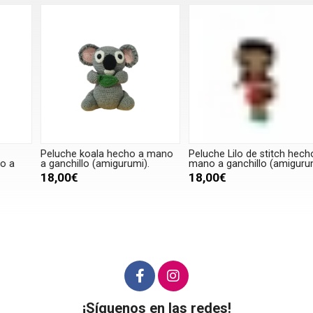
Peluche koala hecho a mano
Peluche Lilo de stitch hecho a
P
a ganchillo (amigurumi).
mano a ganchillo (amigurumi).
P
d
18,00€
18,00€
g
¡Síguenos en las redes!