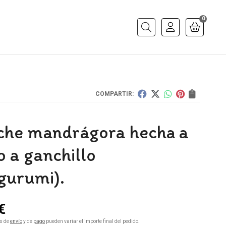
0
Buscar
COMPARTIR:
che mandrágora hecha a
 a ganchillo
gurumi).
€
s de
envío
y de
pago
pueden variar el importe final del pedido.