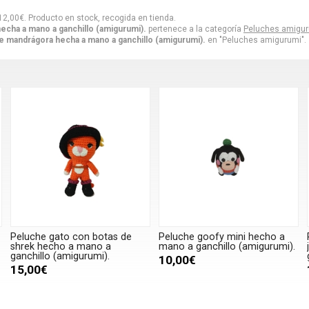
12,00
€
. Producto en stock, recogida en tienda.
cha a mano a ganchillo (amigurumi).
pertenece a la categoría
Peluches amigu
e mandrágora hecha a mano a ganchillo (amigurumi).
en "Peluches amigurumi".
Peluche gato con botas de
Peluche goofy mini hecho a
shrek hecho a mano a
mano a ganchillo (amigurumi).
ganchillo (amigurumi).
10,00€
15,00€