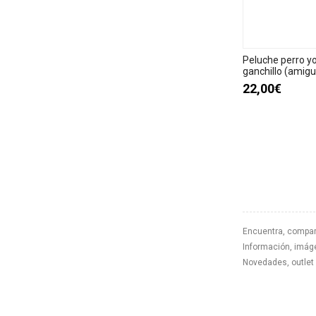
Peluche perro yo
ganchillo (amigu
22,00€
Encuentra, compar
Información, imáge
Novedades, outlet 