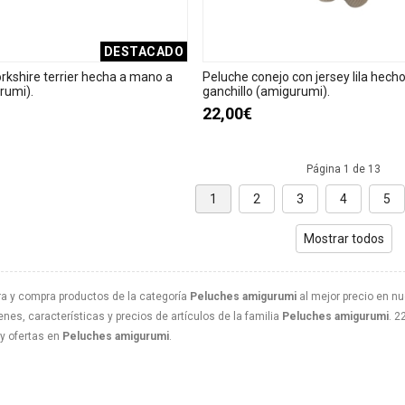
DESTACADO
rkshire terrier hecha a mano a
Peluche conejo con jersey lila hech
rumi).
ganchillo (amigurumi).
22,00€
Página 1 de 13
1
2
3
4
5
Mostrar todos
a y compra productos de la categoría
Peluches amigurumi
al mejor precio en nu
nes, características y precios de artículos de la familia
Peluches amigurumi
. 2
y ofertas en
Peluches amigurumi
.