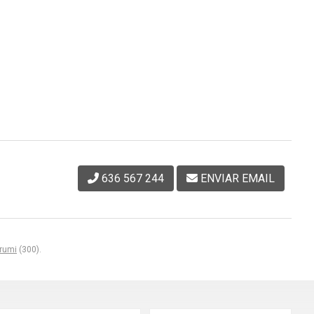
636 567 244
ENVIAR EMAIL
rumi
(300).