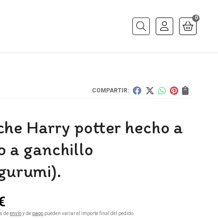
0
Buscar
COMPARTIR:
che Harry potter hecho a
 a ganchillo
gurumi).
€
s de
envío
y de
pago
pueden variar el importe final del pedido.