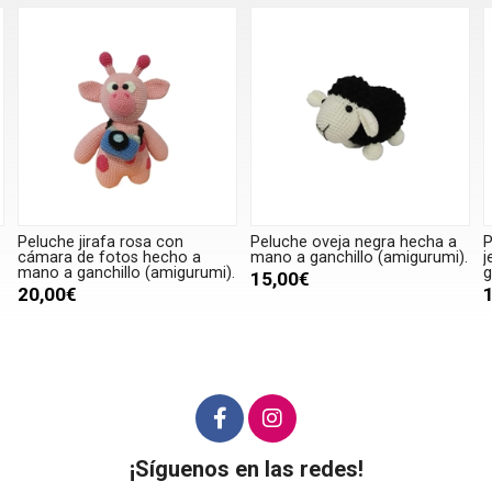
Peluche jirafa rosa con
Peluche oveja negra hecha a
P
cámara de fotos hecho a
mano a ganchillo (amigurumi).
j
mano a ganchillo (amigurumi).
g
15,00€
20,00€
¡Síguenos en las redes!