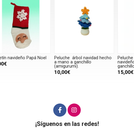
Peluche árbol navidad hecho
Peluche caja de regalo duende
P
a mano a ganchillo
navideño hecha a mano a
n
(amigurumi).
ganchillo (amigurumi).
g
10,00€
15,00€
¡Síguenos en las redes!