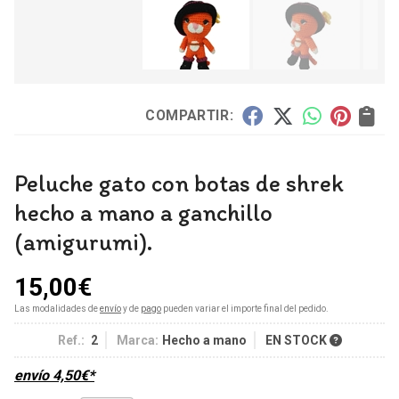
COMPARTIR:
Peluche gato con botas de shrek
hecho a mano a ganchillo
(amigurumi).
15,00
€
Las modalidades de
envío
y de
pago
pueden variar el importe final del pedido.
Ref.:
2
Marca:
Hecho a mano
EN STOCK
envío
4,50
€
*