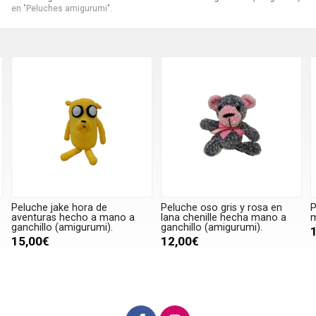
en "Peluches amigurumi".
Peluche oso gris y rosa en
Peluche pikachu hecho a
P
lana chenille hecha mano a
mano a ganchillo (amigurumi).
ganchillo (amigurumi).
10,00€
12,00€