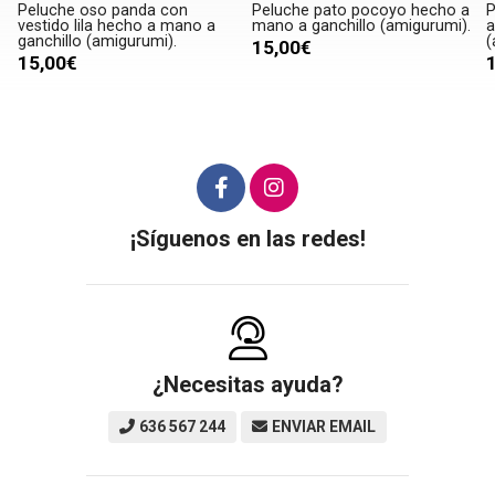
Peluche oso panda con
Peluche pato pocoyo hecho a
P
vestido lila hecho a mano a
mano a ganchillo (amigurumi).
a
ganchillo (amigurumi).
(
15,00€
15,00€
¡Síguenos en las redes!
¿Necesitas ayuda?
636 567 244
ENVIAR EMAIL