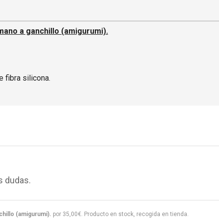
ano a ganchillo (amigurumi).
 fibra silicona.
s dudas.
hillo (amigurumi).
por
35,00
€
. Producto en stock, recogida en tienda.