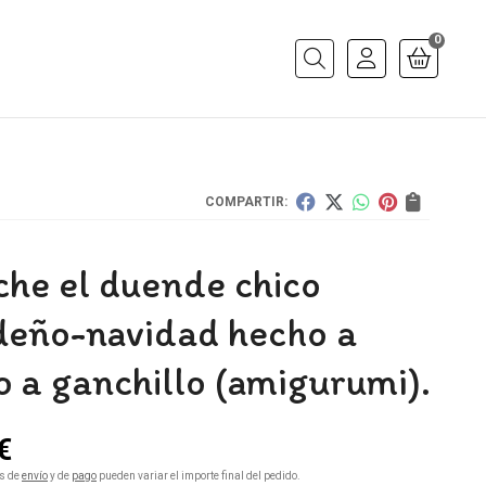
0
Buscar
COMPARTIR:
che el duende chico
deño-navidad hecho a
 a ganchillo (amigurumi).
€
s de
envío
y de
pago
pueden variar el importe final del pedido.