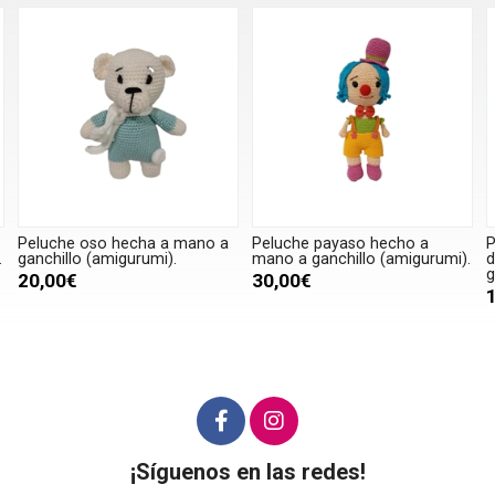
 a
Peluche payaso hecho a
Peluche Pocahontas princesa
mano a ganchillo (amigurumi).
disney hecha a mano a
ganchillo (amigurumi).
30,00€
18,00€
¡Síguenos en las redes!