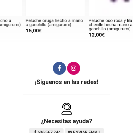
Peluche oruga hecho a mano
Peluche oso rosa y lila en lana
P
.
a ganchillo (amigurumi).
chenille hecha mano a
a
ganchillo (amigurumi).
15,00€
12,00€
¡Síguenos en las redes!
¿Necesitas ayuda?
636 567 244
ENVIAR EMAIL