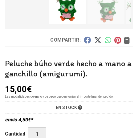
COMPARTIR:
Peluche búho verde hecho a mano a
ganchillo (amigurumi).
15,00
€
Las modalidades de
envío
y de
pago
pueden variar el importe final del pedido.
EN STOCK
envío
4,50
€
*
Cantidad