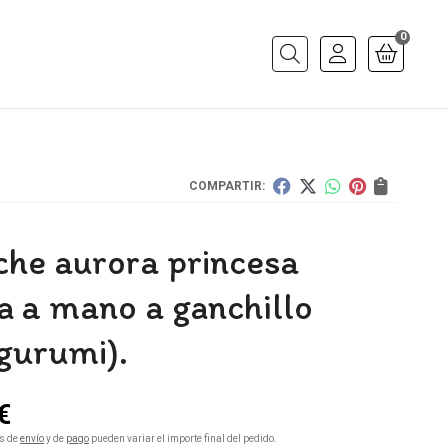
0
Buscar
COMPARTIR:
che aurora princesa
a a mano a ganchillo
gurumi).
€
s de
envío
y de
pago
pueden variar el importe final del pedido.