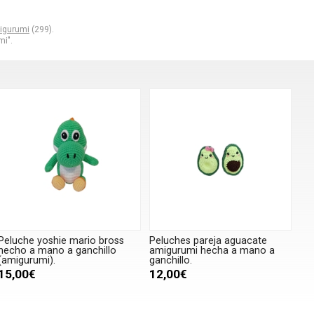
igurumi
(299).
i".
Peluche yoshie mario bross
Peluches pareja aguacate
hecho a mano a ganchillo
amigurumi hecha a mano a
(amigurumi).
ganchillo.
15,00€
12,00€