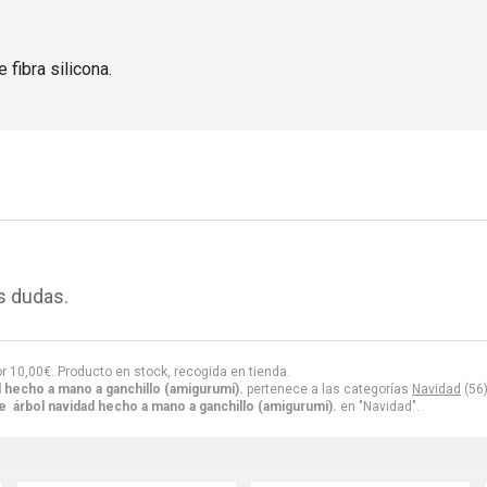
 fibra silicona.
s dudas.
or
10,00
€
. Producto en stock, recogida en tienda.
 hecho a mano a ganchillo (amigurumi).
pertenece a las categorías
Navidad
(56
 árbol navidad hecho a mano a ganchillo (amigurumi).
en "Navidad".