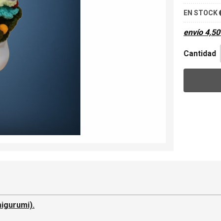
EN STOCK
envío
4,50
Cantidad
igurumi).