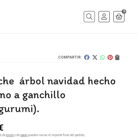
0
Buscar
COMPARTIR:
che árbol navidad hecho
no a ganchillo
gurumi).
€
s de
envío
y de
pago
pueden variar el importe final del pedido.