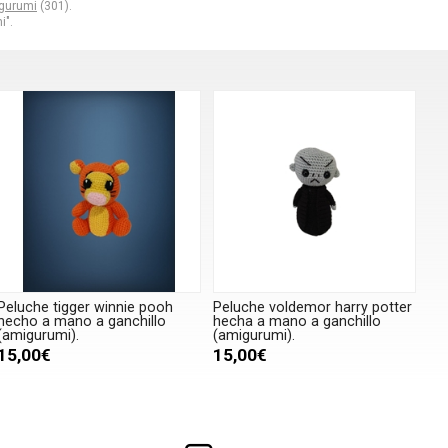
gurumi
(301).
i".
Peluche tigger winnie pooh
Peluche voldemor harry potter
hecho a mano a ganchillo
hecha a mano a ganchillo
(amigurumi).
(amigurumi).
15,00€
15,00€