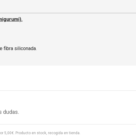
migurumi).
e fibra siliconada.
s dudas.
or
5,00
€
. Producto en stock, recogida en tienda.