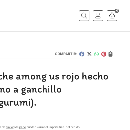
0
Buscar
COMPARTIR:
che among us rojo hecho
no a ganchillo
gurumi).
s de
envío
y de
pago
pueden variar el importe final del pedido.