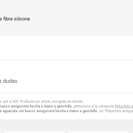
 fibra silicona.
s dudas.
o.
por
6,00
€
. Producto en stock, recogida en tienda.
hueso amigurumi hecha a mano a ganchillo.
pertenece a la categoría
Peluches 
e aguacate sin hueso amigurumi hecha a mano a ganchillo.
en "Peluches amigur