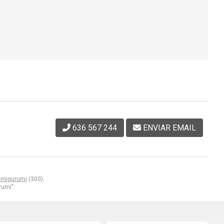
636 567 244
ENVIAR EMAIL
amigurumi
(300).
umi".