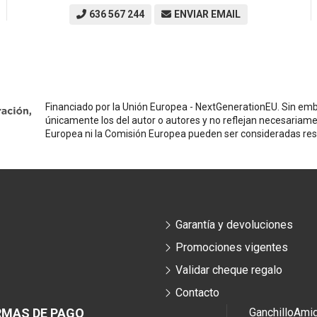
636 567 244
ENVIAR EMAIL
Financiado por la Unión Europea - NextGenerationEU. Sin emba
únicamente los del autor o autores y no reflejan necesariame
Europea ni la Comisión Europea pueden ser consideradas re
Garantía y devoluciones
Promociones vigentes
Validar cheque regalo
Contacto
RMAS DE PAGO
Ganchillo
Ami