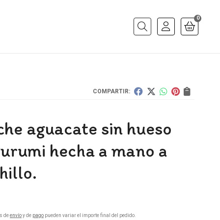
0
Buscar
COMPARTIR:
che aguacate sin hueso
urumi hecha a mano a
illo.
s de
envío
y de
pago
pueden variar el importe final del pedido.