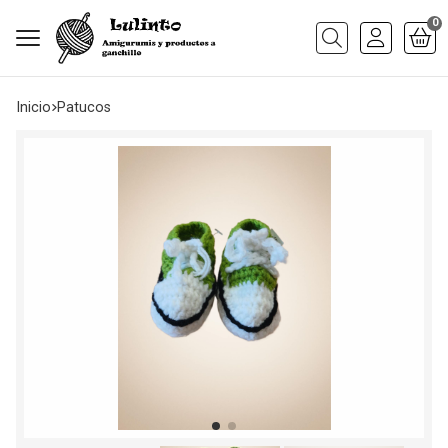
0
Buscar
Inicio
patucos