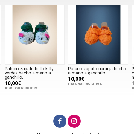
Patuco zapato hello kitty
Patuco zapato naranja hecho
P
verdes hecho a mano a
a mano a ganchillo.
c
ganchillo.
m
10,00€
10,00€
más variaciones
más variaciones
m