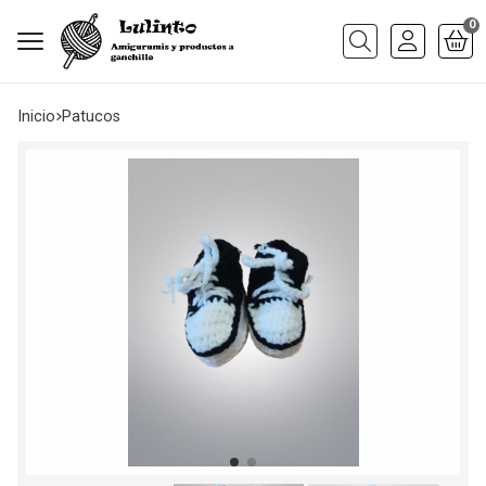
0
Buscar
Inicio
patucos