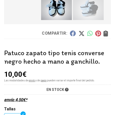
COMPARTIR:
Patuco zapato tipo tenis converse
negro hecho a mano a ganchillo.
10,00
€
Las modalidades de
envío
y de
pago
pueden variar el importe final del pedido.
EN STOCK
envío
4,50
€
*
Tallas