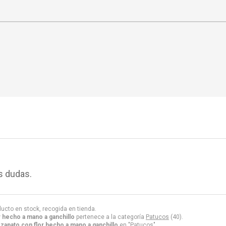
s dudas.
ducto en stock, recogida en tienda.
r hecho a mano a ganchillo
pertenece a la categoría
Patucos
(40).
zapato con flor hecho a mano a ganchillo
en "Patucos".