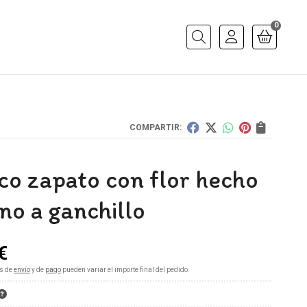
0
Buscar
COMPARTIR:
co zapato con flor hecho
no a ganchillo
€
s de
envío
y de
pago
pueden variar el importe final del pedido.