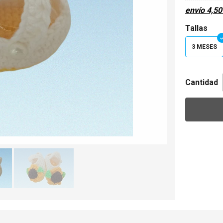
envío
4,50
Tallas
3 MESES
Cantidad