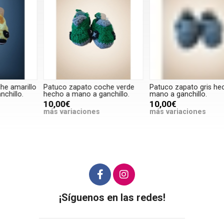
P
c
g
m
o
Patuco zapato coche verde
Patuco zapato gris hecho a
hecho a mano a ganchillo.
mano a ganchillo.
10,00€
10,00€
más variaciones
más variaciones
¡Síguenos en las redes!