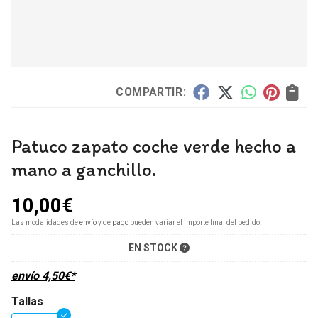
COMPARTIR:
Patuco zapato coche verde hecho a
mano a ganchillo.
10,00
€
Las modalidades de
envío
y de
pago
pueden variar el importe final del pedido.
EN STOCK
envío
4,50
€
*
Tallas