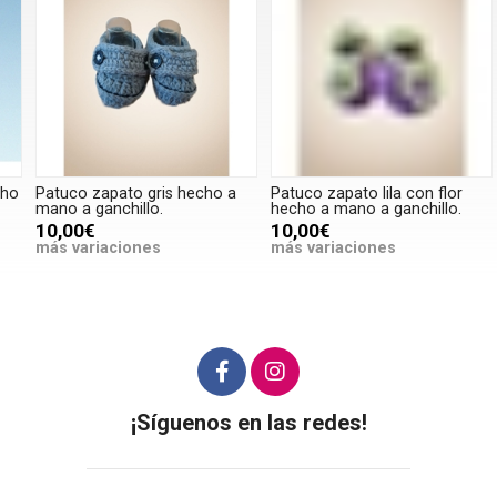
o
Patuco zapato gris hecho a
Patuco zapato lila con flor
P
mano a ganchillo.
hecho a mano a ganchillo.
h
10,00€
10,00€
más variaciones
más variaciones
m
¡Síguenos en las redes!