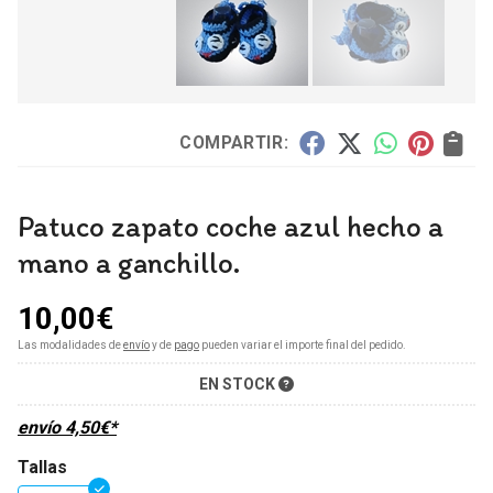
COMPARTIR:
Patuco zapato coche azul hecho a
mano a ganchillo.
10,00
€
Las modalidades de
envío
y de
pago
pueden variar el importe final del pedido.
EN STOCK
envío
4,50
€
*
Tallas