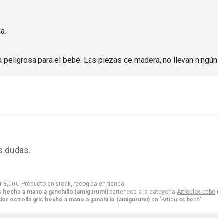
a.
peligrosa para el bebé. Las piezas de madera, no llevan ningún 
s dudas.
r
8,00
€
. Producto en stock, recogida en tienda.
s hecho a mano a ganchillo (amigurumi)
pertenece a la categoría
Artículos bebé
(
r estrella gris hecho a mano a ganchillo (amigurumi)
en "Artículos bebé".