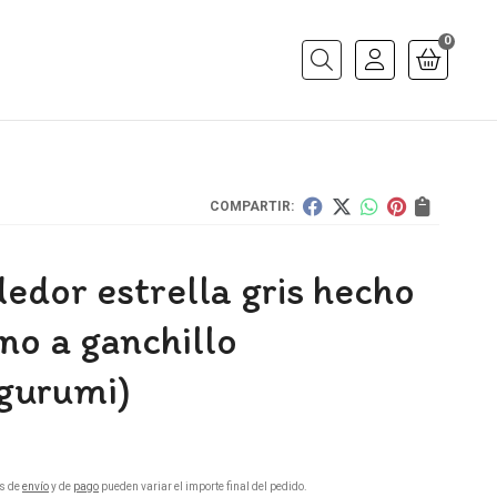
0
Buscar
COMPARTIR:
edor estrella gris hecho
no a ganchillo
gurumi)
s de
envío
y de
pago
pueden variar el importe final del pedido.