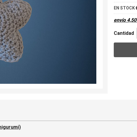
EN STOCK
envío
4,50
Cantidad
migurumi)