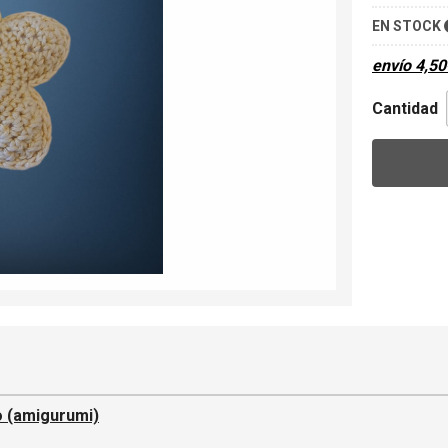
EN STOCK
envío
4,50
Cantidad
o (amigurumi)