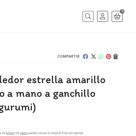
0
Buscar
COMPARTIR:
edor estrella amarillo
o a mano a ganchillo
gurumi)
s de
envío
y de
pago
pueden variar el importe final del pedido.