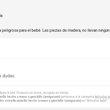
a.
peligrosa para el bebé. Las piezas de madera, no llevan ningún 
s dudas.
i)
por
8,00
€
. Producto en stock, recogida en tienda.
rillo hecho a mano a ganchillo (amigurumi)
pertenece a la categoría
Artículos 
r estrella amarillo hecho a mano a ganchillo (amigurumi)
en "Artículos bebé".