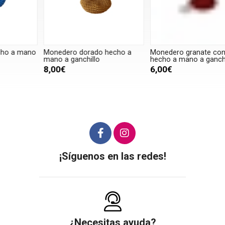
o
Monedero dorado hecho a
Monedero granate con llavero
M
mano a ganchillo
hecho a mano a ganchillo
m
8,00€
6,00€
¡Síguenos en las redes!
¿Necesitas ayuda?