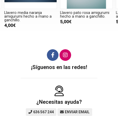
Llavero media naranja
Llavero pato rosa amigurumi
L
amigurumi hecho a mano a
hecho a mano a ganchillo.
a
ganchillo.
5,00€
4,00€
¡Síguenos en las redes!
¿Necesitas ayuda?
636 567 244
ENVIAR EMAIL