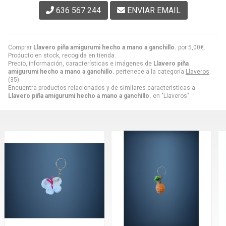
636 567 244
ENVIAR EMAIL
Comprar
Llavero piña amigurumi hecho a mano a ganchillo.
por
5,00
€
.
Producto en stock, recogida en tienda.
Precio, información, características e imágenes de
Llavero piña
amigurumi hecho a mano a ganchillo.
pertenece a la categoría
Llaveros
(35).
Encuentra productos relacionados y de similares características a
Llavero piña amigurumi hecho a mano a ganchillo.
en "Llaveros".