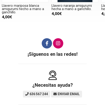
Llavero naranja amigurumi
Llavero pelota amigurumi
L
hecha a mano a ganchillo.
hecho a mano a ganchillo.
a
4,00€
4,00€
¡Síguenos en las redes!
¿Necesitas ayuda?
636 567 244
ENVIAR EMAIL