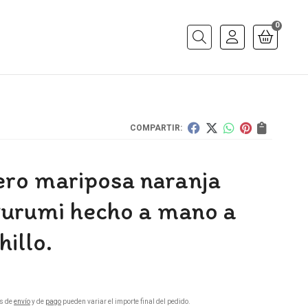
0
Buscar
COMPARTIR:
ero mariposa naranja
urumi hecho a mano a
illo.
s de
envío
y de
pago
pueden variar el importe final del pedido.