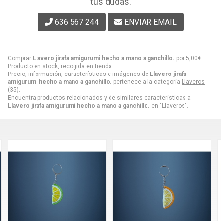
tus dudas.
636 567 244
ENVIAR EMAIL
Comprar
Llavero jirafa amigurumi hecho a mano a ganchillo.
por
5,00
€
.
Producto en stock, recogida en tienda.
Precio, información, características e imágenes de
Llavero jirafa
amigurumi hecho a mano a ganchillo.
pertenece a la categoría
Llaveros
(35).
Encuentra productos relacionados y de similares características a
Llavero jirafa amigurumi hecho a mano a ganchillo.
en "Llaveros".