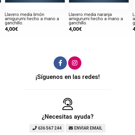
Llavero media limón
Llavero media naranja
L
amigurumi hecho a mano a
amigurumi hecho a mano a
a
ganchillo.
ganchillo.
g
4,00€
4,00€
¡Síguenos en las redes!
¿Necesitas ayuda?
636 567 244
ENVIAR EMAIL