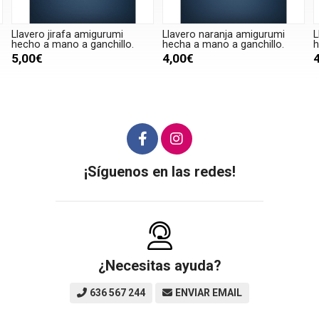
Llavero jirafa amigurumi
Llavero naranja amigurumi
L
hecho a mano a ganchillo.
hecha a mano a ganchillo.
h
5,00€
4,00€
¡Síguenos en las redes!
¿Necesitas ayuda?
636 567 244
ENVIAR EMAIL