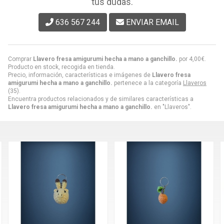
tus dudas.
636 567 244
ENVIAR EMAIL
Comprar
Llavero fresa amigurumi hecha a mano a ganchillo.
por
4,00
€
.
Producto en stock, recogida en tienda.
Precio, información, características e imágenes de
Llavero fresa
amigurumi hecha a mano a ganchillo.
pertenece a la categoría
Llaveros
(35).
Encuentra productos relacionados y de similares características a
Llavero fresa amigurumi hecha a mano a ganchillo.
en "Llaveros".