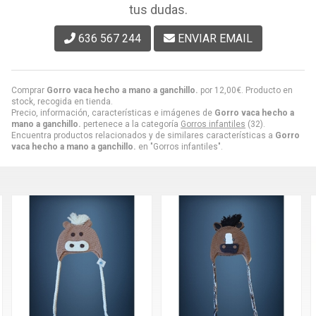
tus dudas.
636 567 244
ENVIAR EMAIL
Comprar
Gorro vaca hecho a mano a ganchillo.
por
12,00
€
. Producto en
stock, recogida en tienda.
Precio, información, características e imágenes de
Gorro vaca hecho a
mano a ganchillo.
pertenece a la categoría
Gorros infantiles
(32).
Encuentra productos relacionados y de similares características a
Gorro
vaca hecho a mano a ganchillo.
en "Gorros infantiles".