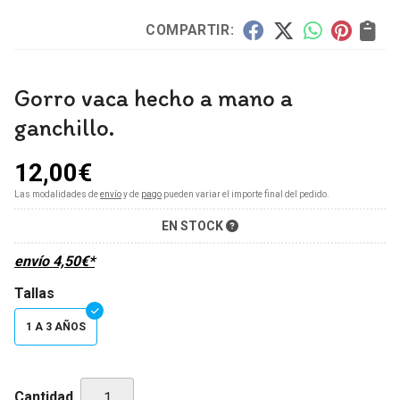
COMPARTIR:
Gorro vaca hecho a mano a
ganchillo.
12,00
€
Las modalidades de
envío
y de
pago
pueden variar el importe final del pedido.
EN STOCK
envío
4,50
€
*
Tallas
1 A 3 AÑOS
Cantidad