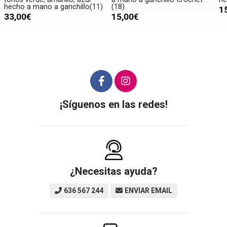
(18)
g
15,00€
15,00€
¡Síguenos en las redes!
¿Necesitas ayuda?
636 567 244
ENVIAR EMAIL