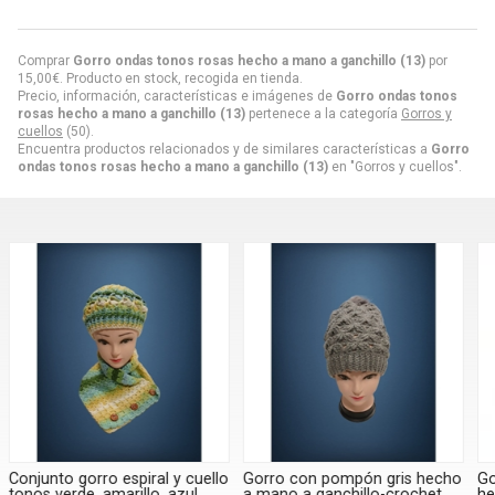
Comprar
Gorro ondas tonos rosas hecho a mano a ganchillo (13)
por
15,00
€
. Producto en stock, recogida en tienda.
Precio, información, características e imágenes de
Gorro ondas tonos
rosas hecho a mano a ganchillo (13)
pertenece a la categoría
Gorros y
cuellos
(50).
Encuentra productos relacionados y de similares características a
Gorro
ondas tonos rosas hecho a mano a ganchillo (13)
en "Gorros y cuellos".
o
Gorro con pompón gris hecho
Gorro espiral dorado brillo
G
a mano a ganchillo-crochet
hecho a mano a ganchillo
b