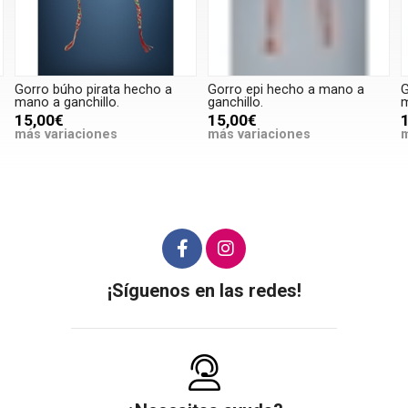
Gorro búho pirata hecho a
Gorro epi hecho a mano a
G
mano a ganchillo.
ganchillo.
m
15,00€
15,00€
más variaciones
más variaciones
m
¡Síguenos en las redes!